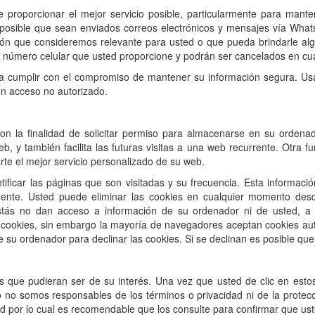
de proporcionar el mejor servicio posible, particularmente para mant
s posible que sean enviados correos electrónicos y mensajes vía What
ión que consideremos relevante para usted o que pueda brindarle alg
/o número celular que usted proporcione y podrán ser cancelados en c
 cumplir con el compromiso de mantener su información segura. Us
n acceso no autorizado.
n la finalidad de solicitar permiso para almacenarse en su ordenado
b, y también facilita las futuras visitas a una web recurrente. Otra 
rte el mejor servicio personalizado de su web.
tificar las páginas que son visitadas y su frecuencia. Esta informaci
nente. Usted puede eliminar las cookies en cualquier momento des
 estás no dan acceso a información de su ordenador ni de usted, a
 cookies, sin embargo la mayoría de navegadores aceptan cookies aut
su ordenador para declinar las cookies. Si se declinan es posible que 
tios que pudieran ser de su interés. Una vez que usted de clic en es
anto no somos responsables de los términos o privacidad ni de la protec
idad por lo cual es recomendable que los consulte para confirmar que u