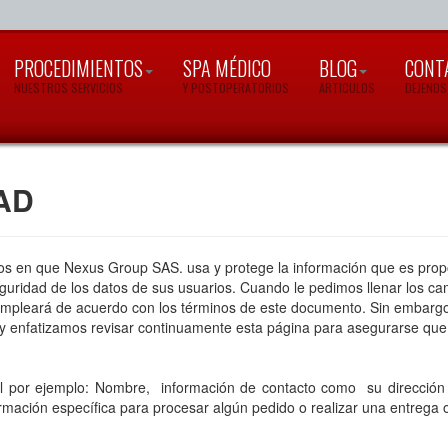
PROCEDIMIENTOS
SPA MÉDICO
BLOG
CONT
NUESTROS SERVICIOS
Y POSTOPERATORIOS
ARTICULOS
DEJENOS
AD
inos en que Nexus Group SAS. usa y protege la información que es prop
guridad de los datos de sus usuarios. Cuando le pedimos llenar los c
empleará de acuerdo con los términos de este documento. Sin embargo 
 y enfatizamos revisar continuamente esta página para asegurarse que
al por ejemplo: Nombre, información de contacto como su dirección d
mación específica para procesar algún pedido o realizar una entrega o