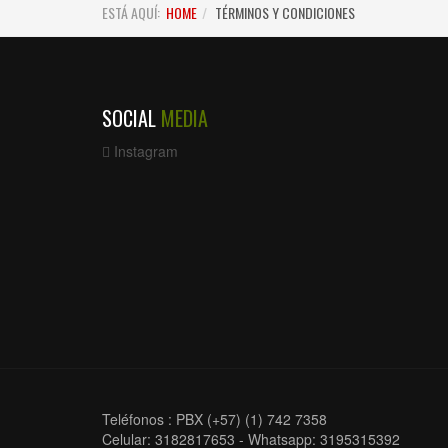
ESTÁ AQUÍ:
HOME
TÉRMINOS Y CONDICIONES
SOCIAL
MEDIA
Instagram
Teléfonos : PBX (+57) (1) 742 7358
Celular: 3182817653 - Whatsapp: 3195315392