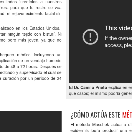
sultados increíbles a nuestros
rera para que tu rostro se vea
d: el rejuvenecimiento facial sin
alizado en los Estados Unidos.
r ningún tejido con bisturí, Ni
ismo pero más joven, ya que no
chequeo médico incluyendo un
 aplicación de un vendaje humedo
odo de 48 a 72 horas. Después se
edicado y supervisado el cual se
a curación por un período de 24
El Dr. Camilo Prieto
explica en e
que casos; el mismo podria gener
¿CÓMO ACTÚA ESTE
MÉT
El método Maschek actua a dife
epidermis logra producir una e