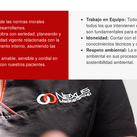
Trabajo en Equipo:
Todo 
de las normas morales
todos los que intervienen 
desarrollamos.
son fundamentales para el
bra con seriedad, planeando y
Idoneidad:
Contar con el 
dad vigente relacionada con la
conocimientos técnicos y ci
mento interno, asumiendo las
Respeto ambiental:
La e
ambiental en sus procesos
amable, sensible y cordial en
sostenibilidad ambiental.
 con nuestros pacientes.