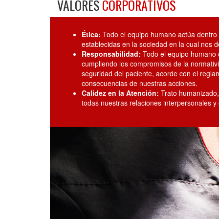
VALORES
CORPORATIVOS
Ética:
Todo el equipo humano actúa dentro 
establecidas en la sociedad en la cual nos 
Responsabilidad:
Todo el equipo humano o
cumpliendo los compromisos de la normativi
seguridad del paciente, acorde con el regla
consecuencias de nuestras acciones.
Calidez en la Atención:
Trato humanizado, 
todas nuestras relaciones interpersonales y