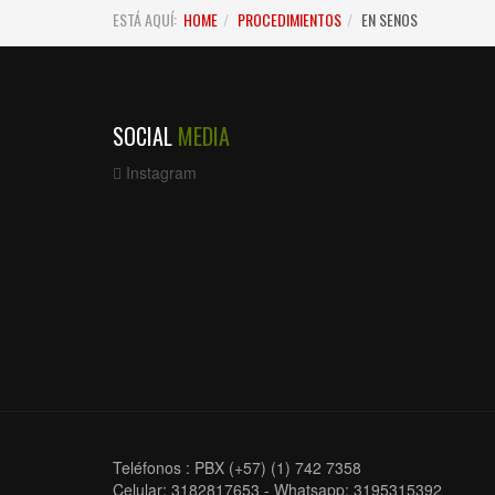
ESTÁ AQUÍ:
HOME
PROCEDIMIENTOS
EN SENOS
SOCIAL
MEDIA
Instagram
Teléfonos : PBX (+57) (1) 742 7358
Celular: 3182817653 - Whatsapp: 3195315392